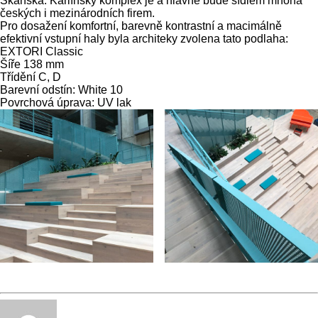
Skanska. Karlínský komplex je a hlavně bude sídlem mnoha
českých i mezinárodních firem.
Pro dosažení komfortní, barevně kontrastní a macimálně
efektivní vstupní haly byla architeky zvolena tato podlaha:
EXTORI Classic
Šíře 138 mm
Třídění C, D
Barevní odstín: White 10
Povrchová úprava: UV lak
featured
slideshow