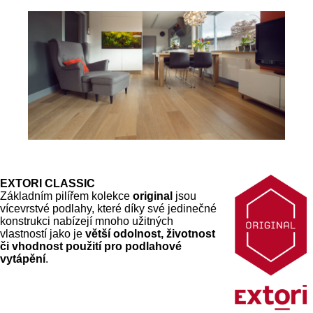
EXTORI CLASSIC
Základním pilířem kolekce
original
jsou
vícevrstvé podlahy, které díky své jedinečné
konstrukci nabízejí mnoho užitných
vlastností jako je
větší odolnost, životnost
či vhodnost použití pro podlahové
vytápění
.