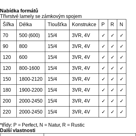
Nabídka formátů
Třívrstvé lamely se zámkovým spojem
Šířka
Délka
Tloušťka
Konstrukce
P
R
N
70
500 (600)
15/4
3VR, 4V
✓
✓
✓
90
800
15/4
3VR, 4V
✓
✓
✓
120
600
15/4
3VR, 4V
✓
✓
✓
120
800-1600
15/4
3VR, 4V
✓
✓
✓
150
1800-2120
15/4
3VR, 4V
✓
✓
✓
180
1900-2200
15/4
3VR, 4V
✓
✓
✓
200
2000-2450
15/4
3VR, 4V
✓
✓
✓
220
2000-2450
15/4
3VR, 4V
✓
✓
✓
*třídy: P = Perfect, N = Natur, R = Rustic
Další vlastnosti