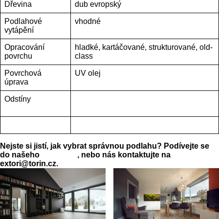
Dřevina
dub evropský
Podlahové
vhodné
vytápění
Opracování
hladké, kartáčované, strukturované, old-
povrchu
class
Povrchová
UV olej
úprava
Odstíny
https://www.extori.cz/design/barevna-
skala/
Nejste si jistí, jak vybrat správnou podlahu? Podívejte se
do našeho
průvodce
, nebo nás kontaktujte na
extori@torin.cz.